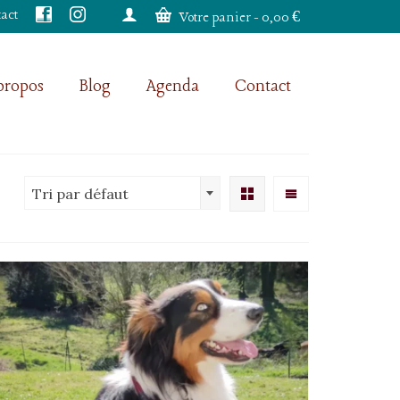
act
Votre panier
-
0,00
€
propos
Blog
Agenda
Contact
Tri par défaut