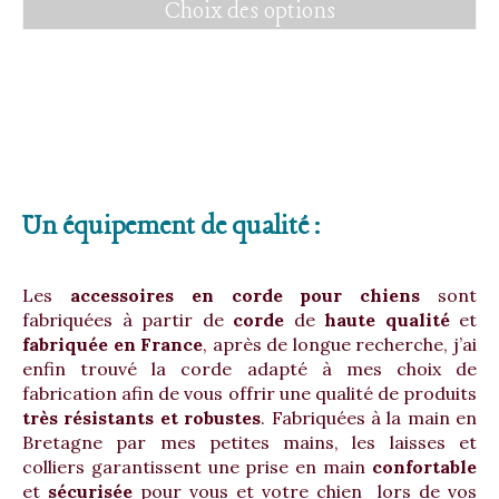
Choix des options
prix :
Ce
15,00 €
produit
à
a
35,00 €
plusieurs
variations.
Les
options
peuvent
Un équipement de qualité :
être
choisies
sur
Les
accessoires en corde pour chiens
sont
la
fabriquées à partir de
corde
de
haute qualité
et
page
fabriquée en France
, après de longue recherche, j’ai
du
enfin trouvé la corde adapté à mes choix de
produit
fabrication afin de vous offrir une qualité de produits
très résistants et robustes
. Fabriquées à la main en
Bretagne par mes petites mains, les laisses et
colliers garantissent une prise en main
confortable
et
sécurisée
pour vous et votre chien lors de vos