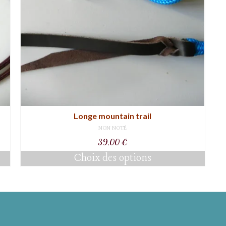
Longe mountain trail
NON NOTÉ
39,00
€
Choix des options
Ce
produit
a
plusieurs
variations.