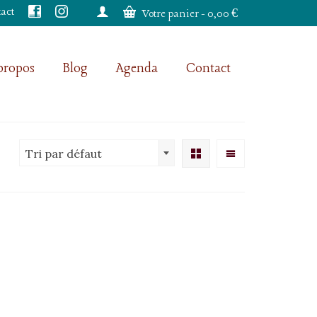
act
Votre panier
-
0,00
€
propos
Blog
Agenda
Contact
Tri par défaut